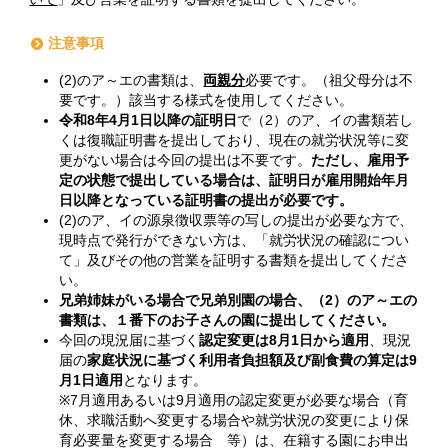
注意事項
(2)のア～エの書類は、
両親分
必要です。（祖父母分は不
要です。）該当する様式を使用してください。
令和8年4月1日以降の証明日
で（2）のア、イの書類若し
くは復職証明書を提出しており、現在の就労状況等に変
更がない場合は今回の提出は不要です。
ただし、雇用予
定の状態で提出している場合は、証明日が雇用開始年月
日以降となっている証明書の提出が必要です。
(2)のア、イの源泉徴収票等の写しの提出が必要な方で、
現時点で発行ができない方は、「就労状況の確認につい
て」及びその他の営業を証明する書類を提出してくださ
い。
兄弟姉妹がいる場合で兄弟別園の場合、（2）のア～エの
書類は、１番下のお子さんの園に提出してください。
今回の現況届に基づく
認定変更は8月1日から適用
、現況
届の
家庭状況に基づく利用者負担額及び副食費の算定は9
月1日適用
となります。
※7月適用あるいは9月適用の認定変更が必要な場合（育
休、求職活動へ変更する場合や就労状況の変更により保
育必要量を変更する場合 等）は、在籍する園にお申出