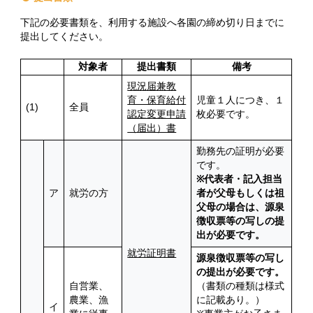
下記の必要書類を、利用する施設へ各園の締め切り日までに
提出してください。
対象者
提出書類
備考
現況届兼教
育・保育給付
児童１人につき、１
(1)
全員
認定変更申請
枚必要です。
（届出）書
勤務先の証明が必要
です。
※代表者・記入担当
ア
就労の方
者が父母もしくは祖
父母の場合は、源泉
徴収票等の写しの提
出が必要です。
就労証明書
源泉徴収票等の写し
の提出が必要です。
自営業、
（書類の種類は様式
農業、漁
に記載あり。）
イ