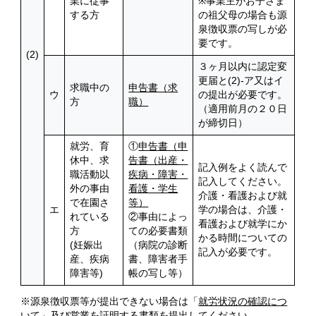
業に従事
※事業主がお子さま
する方
の祖父母の場合も源
泉徴収票の写しが必
要です。
(2)
３ヶ月以内に認定変
更届と(2)-ア又はイ
求職中の
申告書（求
ウ
の提出が必要です。
方
職）
（適用前月の２０日
が締切日）
就労、育
①
申告書（申
休中、求
告書（出産・
記入例をよく読んで
職活動以
疾病・障害・
記入してください。
外の事由
看護・学生
介護・看護および就
で在園さ
等）
エ
学の場合は、介護・
れている
②事由によっ
看護および就学にか
方
ての必要書類
かる時間についての
(妊娠出
（病院の診断
記入が必要です。
産、疾病
書、障害者手
障害等)
帳の写し等）
※源泉徴収票等が提出できない場合は「
就労状況の確認につ
いて
」及び営業を証明する書類を提出してください。