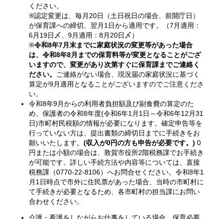
ください。
※認定変更は、毎月20日（土日祝日の場合、前開庁日）
が保育課への締切、翌月1日から適用です。（7月適用：
6月19日〆、9月適用：8月20日〆）
※
令和8年7月末までに家庭状況の変更等があった場合
は、令和8年8月までの保育料等が変更となることがござ
いますので、変更があり次第すぐに保育課までご連絡く
ださい。
ご連絡がない場合、現況届の家庭状況に基づく
算定が9月適用となることがございますのでご注意くださ
い。
令和8年9月からの利用者負担額及び副食費の算定のた
め、保護者の令和8年度(令和6年1月1日～令和6年12月31
日)市町村民税額の情報が必要になります。確定申告等を
行っていない方は、提出書類の締切日までに手続きをお
願いいたします。
(収入が0円の方も申告が必要です。)
0
円または小額の場合は、敦賀市役所2階税務課でお手続き
が可能です。詳しい手続方法や内容等については、直接
税務課（0770-22-8106）へお問合せください。令和8年1
月1日時点で市外に住民票があった場合、当時の市町村に
て手続きが必要となるため、各市町村の担当課にお問い
合わせください。
介護・看護をしながらお仕事をしている場合、保育必要