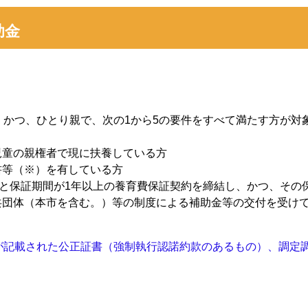
助金
、かつ、ひとり親で、次の1から5の要件をすべて満たす方が対
児童の親権者で現に扶養している方
書等（※）を有している方
社と保証期間が1年以上の養育費保証契約を締結し、かつ、その
共団体（本市を含む。）等の制度による補助金等の交付を受け
が記載された公正証書（強制執行認諾約款のあるもの）、調定