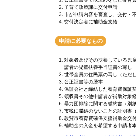
子育て政策課に交付申請
市が申請内容を審査し、交付・
交付決定者に補助金支給
申請に必要なもの
対象者及びその扶養している児
請者の児童扶養手当証書の写し
世帯全員の住民票の写し（ただ
公正証書等の謄本
保証会社と締結した養育費保証
領収書その他申請者が補助対象
暴力団排除に関する誓約書（別紙
市税に滞納のないことの証明書
敦賀市養育費確保支援補助金交付
補助金の入金を希望する申請者